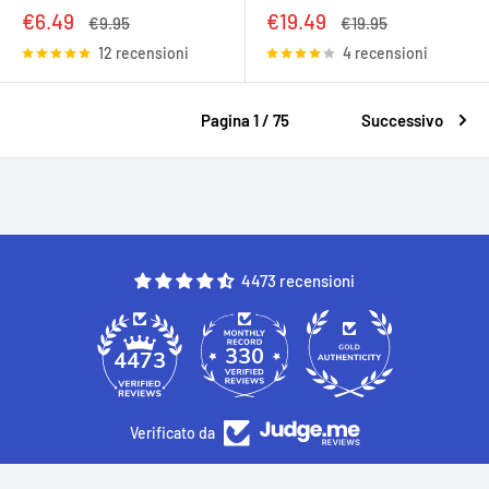
Prezzo
Prezzo
€6.49
€19.49
Prezzo
Prezzo
€9.95
€19.95
scontato
scontato
12 recensioni
4 recensioni
Pagina 1 / 75
Successivo
4473 recensioni
330
4473
Verificato da