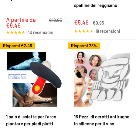
spalline del reggiseno
Prezzo
A partire da
Prezzo
€12.95
Prezzo
€5.49
Prezzo
€9.95
scontato
€9.49
scontato
18 recensioni
40 recensioni
Risparmi
€2.46
Risparmi 23%
1 paio di solette per l'arco
16 Pezzi di cerotti antirughe
plantare per piedi piatti
in silicone per il viso