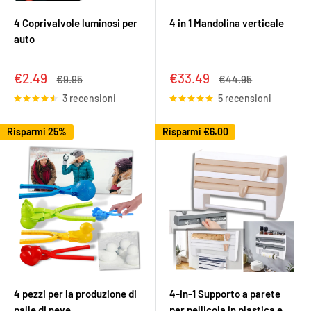
4 Coprivalvole luminosi per
4 in 1 Mandolina verticale
auto
Prezzo
Prezzo
€2.49
€33.49
Prezzo
Prezzo
€9.95
€44.95
scontato
scontato
3 recensioni
5 recensioni
Risparmi 25%
Risparmi
€6.00
4 pezzi per la produzione di
4-in-1 Supporto a parete
palle di neve
per pellicola in plastica e