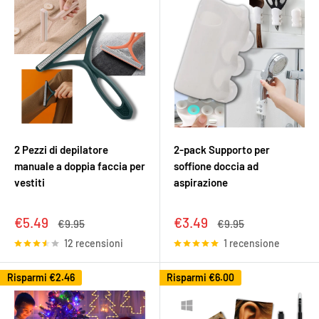
2 Pezzi di depilatore
2-pack Supporto per
manuale a doppia faccia per
soffione doccia ad
vestiti
aspirazione
Prezzo
Prezzo
€5.49
€3.49
Prezzo
Prezzo
€9.95
€9.95
scontato
scontato
12 recensioni
1 recensione
Risparmi
€2.46
Risparmi
€6.00