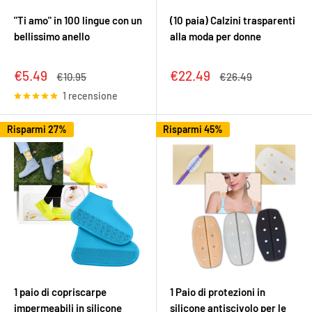
"Ti amo" in 100 lingue con un
(10 paia) Calzini trasparenti
bellissimo anello
alla moda per donne
Prezzo
Prezzo
€5.49
€22.49
Prezzo
Prezzo
€10.95
€26.49
scontato
scontato
1 recensione
Risparmi 27%
Risparmi 45%
1 paio di copriscarpe
1 Paio di protezioni in
impermeabili in silicone
silicone antiscivolo per le