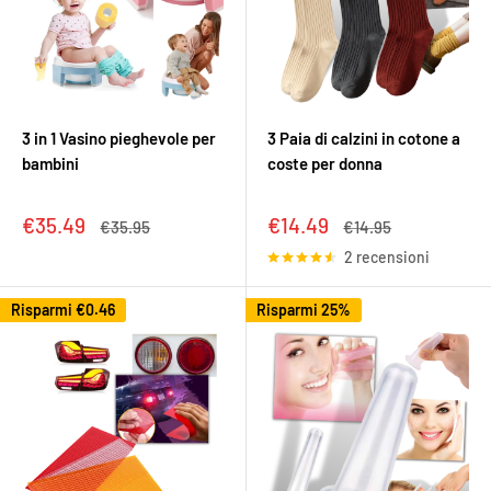
3 in 1 Vasino pieghevole per
3 Paia di calzini in cotone a
bambini
coste per donna
Prezzo
Prezzo
€35.49
€14.49
Prezzo
Prezzo
€35.95
€14.95
scontato
scontato
2 recensioni
Risparmi
€0.46
Risparmi 25%