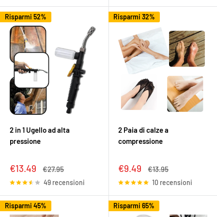
Risparmi 52%
Risparmi 32%
2 in 1 Ugello ad alta
2 Paia di calze a
pressione
compressione
Prezzo
Prezzo
€13.49
€9.49
Prezzo
Prezzo
€27.95
€13.95
scontato
scontato
49 recensioni
10 recensioni
Risparmi 45%
Risparmi 65%