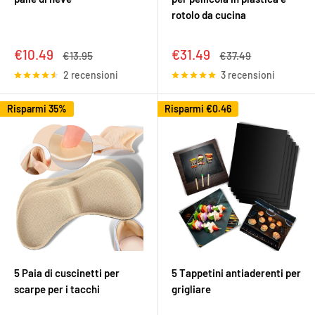
rotolo da cucina
Prezzo
Prezzo
€10.49
€31.49
Prezzo
Prezzo
€13.95
€37.49
scontato
scontato
2 recensioni
3 recensioni
Risparmi 35%
Risparmi
€0.46
5 Paia di cuscinetti per
5 Tappetini antiaderenti per
scarpe per i tacchi
grigliare