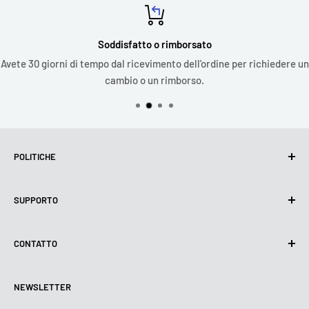
Soddisfatto o rimborsato
Avete 30 giorni di tempo dal ricevimento dell'ordine per richiedere un
cambio o un rimborso.
POLITICHE
Politica sulla privacy
SUPPORTO
Utilizzo dei cookie (GDPR)
Termini di utilizzo
Chi siamo
CONTATTO
Politica di spedizione
Contattateci
Politica di resi e rimborsi
Tutti i prodotti
Lunedì:
9:00 - 18:00
NEWSLETTER
Martedì:
9:00 - 18:00
Condizioni di pagamento
Avviso legale
Mercoledì:
9:00 - 18:00