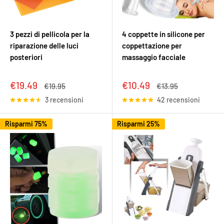
3 pezzi di pellicola per la
4 coppette in silicone per
riparazione delle luci
coppettazione per
posteriori
massaggio facciale
Prezzo
Prezzo
€19.49
€10.49
Prezzo
Prezzo
€19.95
€13.95
scontato
scontato
3 recensioni
42 recensioni
Risparmi 75%
Risparmi 25%