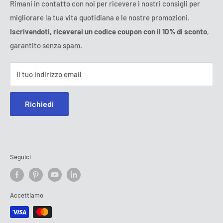
T&C dell'abbonamento
FAQ
Rimani in contatto con noi per ricevere i nostri consigli per
Giovedì:
9:00 - 18:00
migliorare la tua vita quotidiana e le nostre promozioni.
Risoluzione online delle controversie
Venerdì:
9:00 - 18:00
Iscrivendoti, riceverai un codice coupon con il 10% di sconto
,
Sabato - Domenica:
chiuso
garantito senza spam.
Tel:
800 143 965
(Numero verde)
E-mail:
contatto@ozerty-italia.com
Il tuo indirizzo email
Richiedi
Seguici
Accettiamo