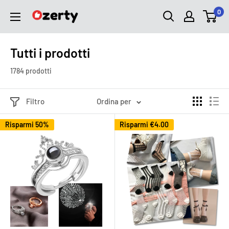
Vai
0
Ozerty
al
Italia
contenuto
Tutti i prodotti
1784 prodotti
Filtro
Ordina per
Risparmi 50%
Risparmi
€4.00