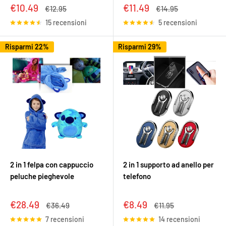
Prezzo
Prezzo
€10.49
€11.49
Prezzo
Prezzo
€12.95
€14.95
scontato
scontato
15 recensioni
5 recensioni
Risparmi 22%
Risparmi 29%
2 in 1 felpa con cappuccio
2 in 1 supporto ad anello per
peluche pieghevole
telefono
Prezzo
Prezzo
€28.49
€8.49
Prezzo
Prezzo
€36.49
€11.95
scontato
scontato
7 recensioni
14 recensioni