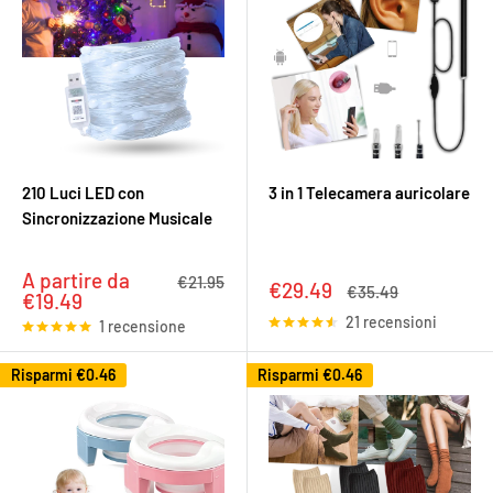
210 Luci LED con
3 in 1 Telecamera auricolare
Sincronizzazione Musicale
Prezzo
A partire da
Prezzo
€21.95
Prezzo
€29.49
Prezzo
€35.49
scontato
€19.49
scontato
21 recensioni
1 recensione
Risparmi
€0.46
Risparmi
€0.46