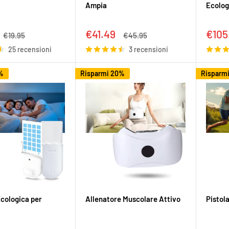
Ampia
Ecolog
Prezzo
Prez
€41.49
€105
Prezzo
Prezzo
€19.95
€45.95
to
scontato
scon
25 recensioni
3 recensioni
%
Risparmi 20%
Risparm
cologica per
Allenatore Muscolare Attivo
Pistol