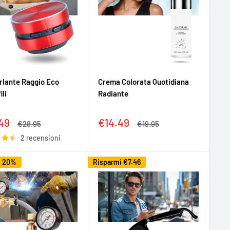
rlante Raggio Eco
Crema Colorata Quotidiana
ili
Radiante
zo
Prezzo
49
€14.49
Prezzo
Prezzo
€28.95
€19.95
tato
scontato
2 recensioni
i 20%
Risparmi
€7.46