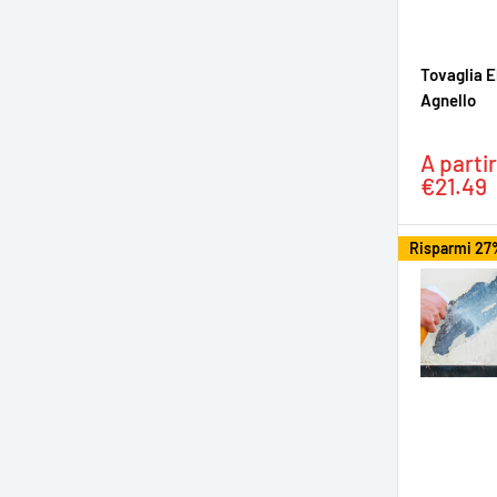
Tovaglia E
Agnello
Prezzo
A parti
sconta
€21.49
Risparmi 27