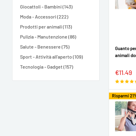
Giocattoli - Bambini (143)
Moda - Accessori (222)
Prodotti per animali (113)
Pulizia - Manutenzione (86)
Salute - Benessere (75)
Guanto per
animali do
Sport - Attività all'aperto (109)
Tecnologia - Gadget (157)
Prezzo
€11.49
sconta
Risparmi 21