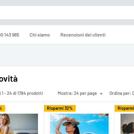
0 143 965
Chi siamo
Recensioni dei clienti
ovità
i 1 - 24 di 1784 prodotti
Mostra: 24 per page
Ordina per: 
%
Risparmi 32%
Risparm