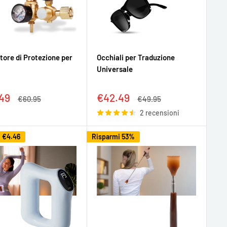
tore di Protezione per
Occhiali per Traduzione
Universale
zo
Prezzo
49
€42.49
Prezzo
Prezzo
€60.95
€49.95
tato
scontato
2 recensioni
i
€4.46
Risparmi 53%