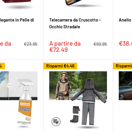
legante in Pelle di
Telecamera da Cruscotto -
Anello
Occhio Stradale
Prezzo
Prez
re da
A partire da
€38.
Prezzo
Prezzo
€23.95
€90.95
to
scontato
scon
€72.49
%
Risparmi
€4.46
Risparm