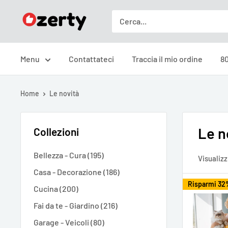
Vai
Ozerty
al
Italia
contenuto
Menu
Contattateci
Traccia il mio ordine
80
Home
Le novità
Le n
Collezioni
Bellezza - Cura (195)
Visualizz
Casa - Decorazione (186)
Risparmi 32
Cucina (200)
Fai da te - Giardino (216)
Garage - Veicoli (80)