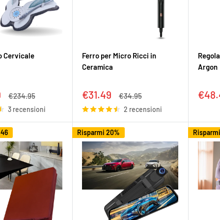
o Cervicale
Ferro per Micro Ricci in
Regola
Ceramica
Argon
Prezzo
Prez
9
€31.49
€48.
Prezzo
Prezzo
€234.95
€34.95
to
scontato
scon
3 recensioni
2 recensioni
.46
Risparmi 20%
Risparm