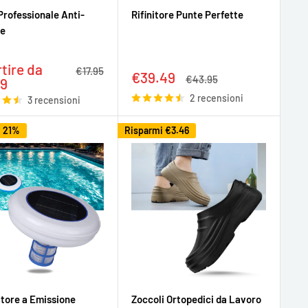
Professionale Anti-
Rifinitore Punte Perfette
ne
zo
tire da
Prezzo
€17.95
Prezzo
€39.49
Prezzo
€43.95
tato
49
scontato
2 recensioni
3 recensioni
i 21%
Risparmi
€3.46
atore a Emissione
Zoccoli Ortopedici da Lavoro