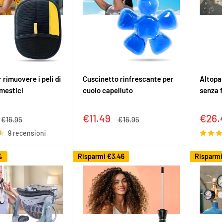
 rimuovere i peli di
Cuscinetto rinfrescante per
Altopa
mestici
cuoio capelluto
senza f
Prezzo
Prez
€11.49
€26.
Prezzo
Prezzo
€16.95
€16.95
to
scontato
scon
9 recensioni
%
Risparmi
€3.46
Risparm