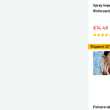
Spray Imp
Rinforzant
Prezzo
€14.49
sconta
Risparmi 2
Polvere id