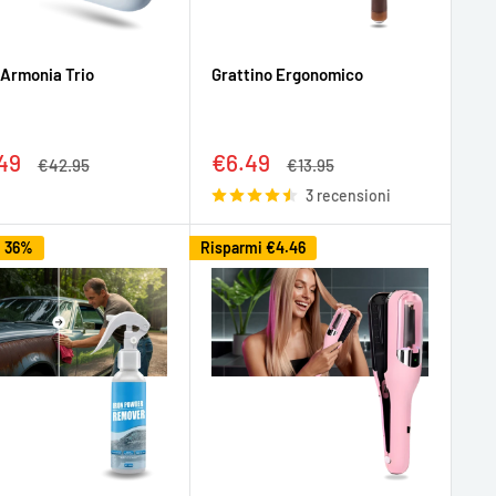
 Armonia Trio
Grattino Ergonomico
zo
Prezzo
49
€6.49
Prezzo
Prezzo
€42.95
€13.95
tato
scontato
3 recensioni
i 36%
Risparmi
€4.46