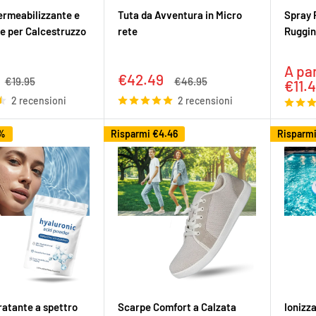
ermeabilizzante e
Tuta da Avventura in Micro
Spray 
e per Calcestruzzo
rete
Ruggi
Prez
A par
Prezzo
€42.49
Prezzo
Prezzo
€19.95
€46.95
scon
€11.
to
scontato
2 recensioni
2 recensioni
2%
Risparmi
€4.46
Risparm
ratante a spettro
Scarpe Comfort a Calzata
Ionizz