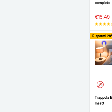
completo
Prezzo
€15.49
sconta
Risparmi 28
Trappola E
Insetti