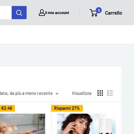
0
Carrello
Il mio account
Data, da più a meno recente
Visualizza
i
€2.46
Risparmi 27%