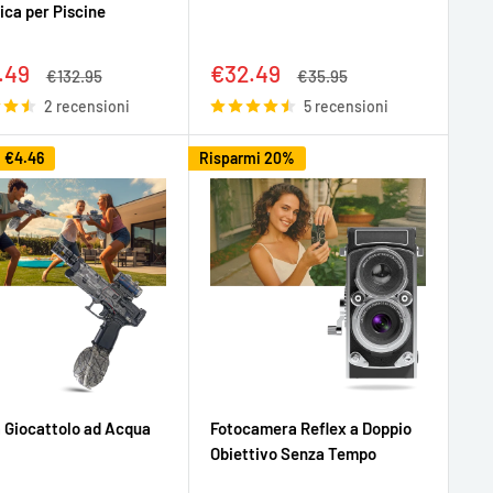
ica per Piscine
zo
Prezzo
.49
€32.49
Prezzo
Prezzo
€132.95
€35.95
tato
scontato
2 recensioni
5 recensioni
i
€4.46
Risparmi 20%
a Giocattolo ad Acqua
Fotocamera Reflex a Doppio
Obiettivo Senza Tempo