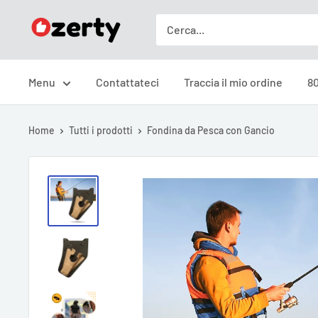
Vai
Ozerty
al
Italia
contenuto
Menu
Contattateci
Traccia il mio ordine
80
Home
Tutti i prodotti
Fondina da Pesca con Gancio