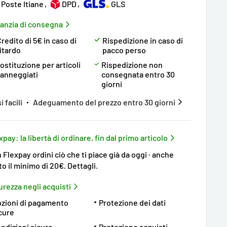
Poste Itiane
DPD
GLS
anzia di consegna
redito di 5€ in caso di
Rispedizione in caso di
ritardo
pacco perso
ostituzione per articoli
Rispedizione non
anneggiati
consegnata entro 30
giorni
i facili
Adeguamento del prezzo entro 30 giorni
xpay: la libertà di ordinare, fin dal primo articolo
 Flexpay ordini ciò che ti piace già da oggi · anche
to il minimo di 20€.
Dettagli
.
urezza negli acquisti
zioni di pagamento
Protezione dei dati
cure
edizioni sicure
Protezione acquisti