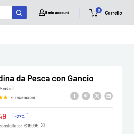
0
Carrello
Il mio account
dina da Pesca con Gancio
6k ordini)
4 recensioni
zo
49
-27%
tato
€19.95
consigliato: