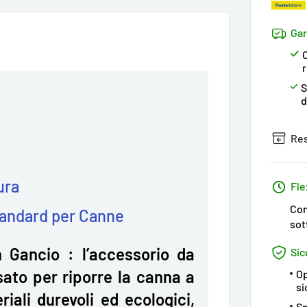
Gar
C
S
d
Res
ura
Fle
Con
tandard per Canne
sot
 Gancio : l’accessorio da
Sic
ato per riporre la canna a
Op
si
iali durevoli ed ecologici,
Sp