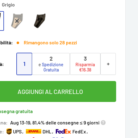
:
Grigio
bilità:
Rimangono solo 28 pezzi
2
3
1
+
à:
e
Spedizione
Risparmia
Gratuita
€16.38
AGGIUNGI AL CARRELLO
segna gratuita
na:
Aug 13-19, 81,4% delle consegne ≤ 9 giorni
e:
UPS
DHL
FedEx