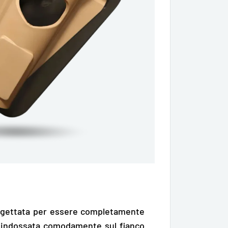
ogettata per essere completamente
e
indossata comodamente sul fianco