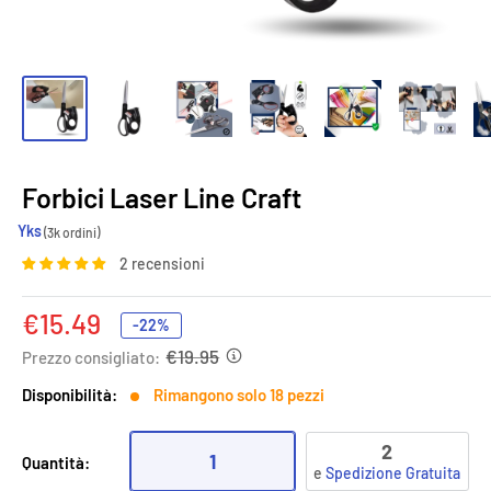
Forbici Laser Line Craft
Yks
(3k ordini)
2 recensioni
Prezzo
€15.49
-22%
scontato
€19.95
Prezzo consigliato:
Disponibilità:
Rimangono solo 18 pezzi
2
1
Quantità:
e
Spedizione Gratuita