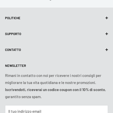
POLITICHE
Politica sulla privacy
SUPPORTO
Utilizzo dei cookie (GDPR)
Termini di utilizzo
Chi siamo
CONTATTO
Politica di spedizione
Contattateci
Politica di resi e rimborsi
Tutti i prodotti
Lunedì:
9:00 - 18:00
NEWSLETTER
Martedì:
9:00 - 18:00
Condizioni di pagamento
Avviso legale
Mercoledì:
9:00 - 18:00
T&C dell'abbonamento
FAQ
Rimani in contatto con noi per ricevere i nostri consigli per
Giovedì:
9:00 - 18:00
migliorare la tua vita quotidiana e le nostre promozioni.
Risoluzione online delle controversie
Venerdì:
9:00 - 18:00
Iscrivendoti, riceverai un codice coupon con il 10% di sconto
,
Sabato - Domenica:
chiuso
garantito senza spam.
Tel:
800 143 965
(Numero verde)
E-mail:
contatto@ozerty-italia.com
Il tuo indirizzo email