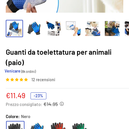
Guanti da toelettatura per animali
(paio)
Venicare
(8k ordini)
12 recensioni
Prezzo
€11.49
-23%
scontato
€14.95
Prezzo consigliato:
Colore:
Nero