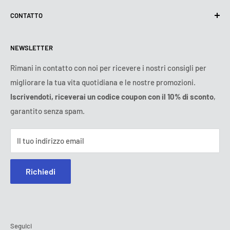
Termini di utilizzo
Chi siamo
CONTATTO
Politica di spedizione
Contattateci
Politica di resi e rimborsi
Tutti i prodotti
Lunedì:
9:00 - 18:00
NEWSLETTER
Martedì:
9:00 - 18:00
Condizioni di pagamento
Avviso legale
Mercoledì:
9:00 - 18:00
T&C dell'abbonamento
FAQ
Rimani in contatto con noi per ricevere i nostri consigli per
Giovedì:
9:00 - 18:00
migliorare la tua vita quotidiana e le nostre promozioni.
Risoluzione online delle controversie
Venerdì:
9:00 - 18:00
Iscrivendoti, riceverai un codice coupon con il 10% di sconto
,
Sabato - Domenica:
chiuso
garantito senza spam.
Tel:
800 143 965
(Numero verde)
E-mail:
contatto@ozerty-italia.com
Il tuo indirizzo email
Richiedi
Seguici