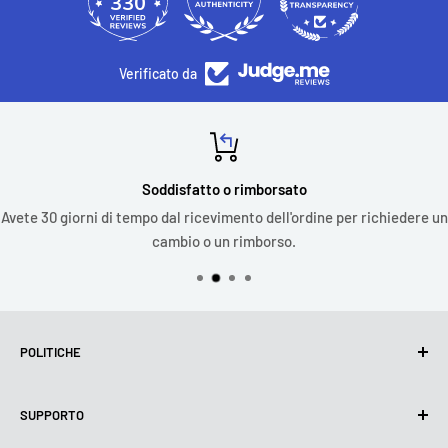
330
4473
Verificato da
Soddisfatto o rimborsato
Avete 30 giorni di tempo dal ricevimento dell'ordine per richiedere un
cambio o un rimborso.
POLITICHE
Politica sulla privacy
SUPPORTO
Utilizzo dei cookie (GDPR)