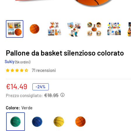
Pallone da basket silenzioso colorato
Sukiy
(5k ordini)
71 recensioni
Prezzo
€14.49
-24%
scontato
€18.95
Prezzo consigliato:
Colore:
Verde