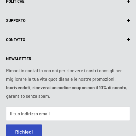
POLITICHE
Politica sulla privacy
SUPPORTO
Utilizzo dei cookie (GDPR)
Termini di utilizzo
Chi siamo
CONTATTO
Politica di spedizione
Contattateci
Politica di resi e rimborsi
Tutti i prodotti
Lunedì:
9:00 - 18:00
NEWSLETTER
Martedì:
9:00 - 18:00
Condizioni di pagamento
Avviso legale
Mercoledì:
9:00 - 18:00
T&C dell'abbonamento
FAQ
Rimani in contatto con noi per ricevere i nostri consigli per
Giovedì:
9:00 - 18:00
migliorare la tua vita quotidiana e le nostre promozioni.
Risoluzione online delle controversie
Venerdì:
9:00 - 18:00
Iscrivendoti, riceverai un codice coupon con il 10% di sconto
,
Sabato - Domenica:
chiuso
garantito senza spam.
Tel:
800 143 965
(Numero verde)
E-mail:
contatto@ozerty-italia.com
Il tuo indirizzo email
Richiedi