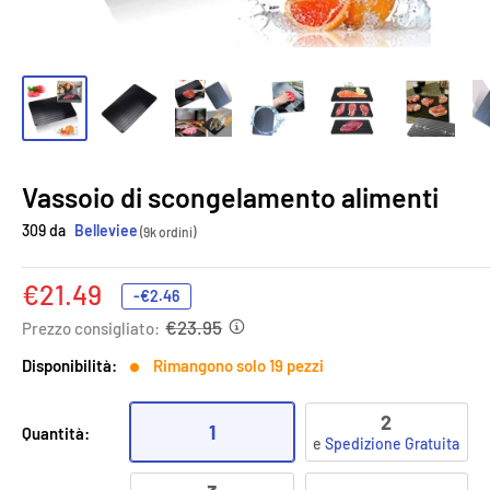
Vassoio di scongelamento alimenti
309 da
Belleviee
(9k ordini)
Prezzo
€21.49
-
€2.46
scontato
€23.95
Prezzo consigliato:
Disponibilità:
Rimangono solo 19 pezzi
2
1
Quantità:
e
Spedizione Gratuita